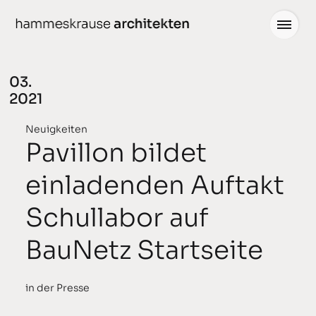
weiter
zum
Inhalt
03.
2021
Projekte
Neuigkeiten
Neuigkeiten
Pavillon bildet
gedacht
Büro
einladenden Auftakt
geplant
Team
Schullabor auf
gebaut
Partner
BauNetz Startseite
ausgezeichnet
Stellenangebote
in der Presse