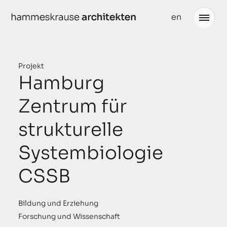
weiter
en
zum
Inhalt
Projekt
Hamburg
Projekte
Neuigkeiten
Zentrum für
gedacht
Büro
strukturelle
geplant
Team
Systembiologie
gebaut
Partner
CSSB
ausgezeichnet
Stellenangebote
Bildung und Erziehung
Forschung und Wissenschaft