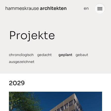
weiter
en
zum
Inhalt
Projekte
Projekte
Neuigkeiten
gedacht
Büro
chronologisch
gedacht
geplant
gebaut
ausgezeichnet
geplant
Team
gebaut
Partner
2029
ausgezeichnet
Stellenangebote