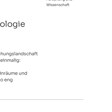
Wissenschaft
ologie
schungslandschaft
einmalig:
einräume und
so eng