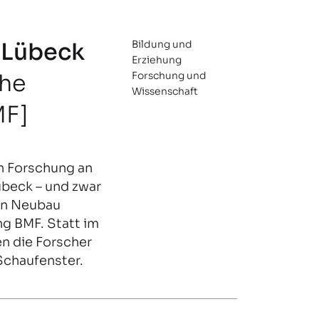
u Lübeck
Bildung und
Erziehung
che
Forschung und
Wissenschaft
MF]
en Forschung an
übeck – und zwar
ten Neubau
g BMF. Statt im
en die Forscher
Schaufenster.