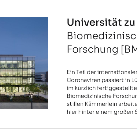
Universität z
Biomedizinis
Forschung [B
Ein Teil der international
Coronaviren passiert in L
im kürzlich fertiggestell
Biomedizinische Forschun
stillen Kämmerlein arbeit
hier hinter einem großen 