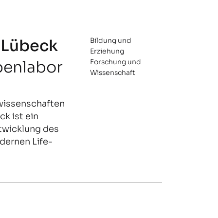
u Lübeck
Bildung und
Erziehung
penlabor
Forschung und
Wissenschaft
wissenschaften
ck ist ein
ntwicklung des
ernen Life-