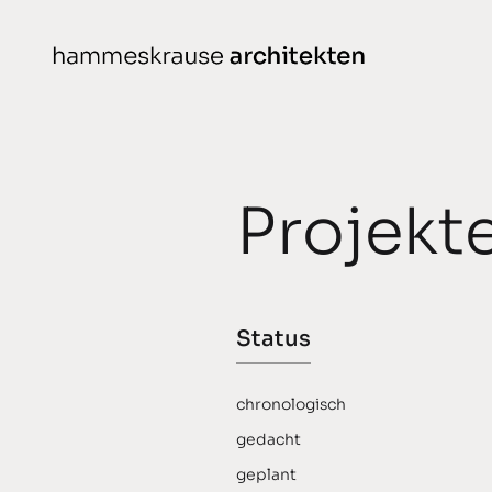
weiter
zum
Inhalt
Projekte
Projekt
gedacht
geplant
gebaut
Status
ausgezeichnet
chronologisch
gedacht
geplant