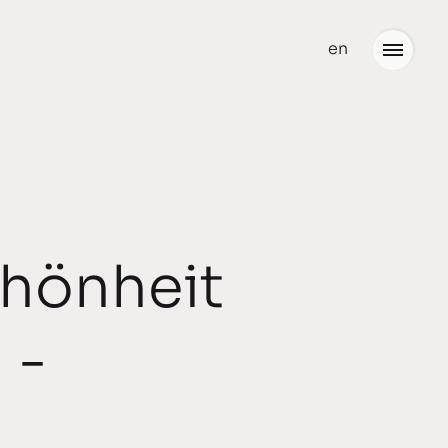
en
Neuigkeiten
Büro
Team
hönheit
Partner
Stellenangebote
 -