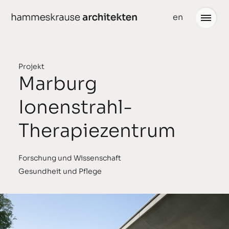
weiter
en
zum
Inhalt
Projekt
Marburg
Projekte
Neuigkeiten
Ionenstrahl-
gedacht
Büro
Therapiezentrum
geplant
Team
gebaut
Partner
Forschung und Wissenschaft
Gesundheit und Pflege
ausgezeichnet
Stellenangebote