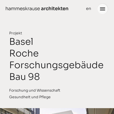
weiter
en
zum
Inhalt
Projekt
Basel
Projekte
Neuigkeiten
Roche
gedacht
Büro
Forschungsgebäude
geplant
Team
Bau 98
gebaut
Partner
ausgezeichnet
Stellenangebote
Forschung und Wissenschaft
Gesundheit und Pflege