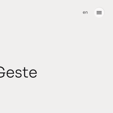
en
Neuigkeiten
Büro
Team
Geste
Partner
Stellenangebote