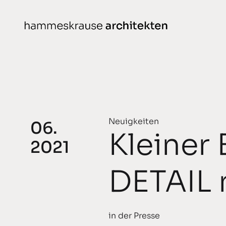
weiter
zum
Inhalt
Projekte
gedacht
geplant
Neuigkeiten
06.
Kleiner
gebaut
2021
ausgezeichnet
DETAIL
in der Presse