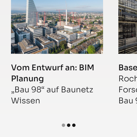
Vom Entwurf an: BIM
Base
Planung
Roc
„Bau 98“ auf Baunetz
For
Wissen
Bau 