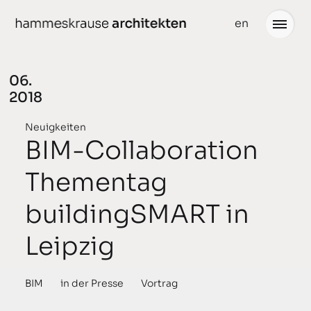
weiter
en
zum
Inhalt
06.
2018
Projekte
Neuigkeiten
Neuigkeiten
BIM-Collaboration
gedacht
Büro
Thementag
geplant
Team
buildingSMART in
gebaut
Partner
Leipzig
ausgezeichnet
Stellenangebote
BIM
in der Presse
Vortrag