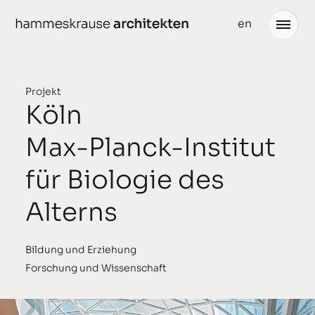
weiter
en
zum
Inhalt
Projekt
Köln
Projekte
Neuigkeiten
Max-Planck-Institut
gedacht
Büro
für Biologie des
geplant
Team
Alterns
gebaut
Partner
ausgezeichnet
Stellenangebote
Bildung und Erziehung
Forschung und Wissenschaft