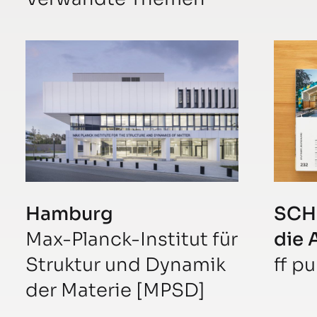
Hamburg
SCHU
Max-Planck-Institut für
die 
Struktur und Dynamik
ff p
der Materie [MPSD]