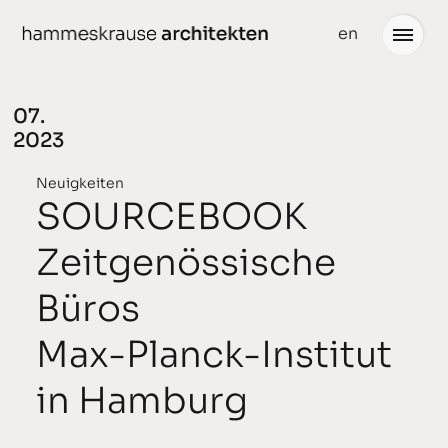
weiter
en
zum
Inhalt
07.
2023
Projekte
Neuigkeiten
Neuigkeiten
SOURCEBOOK
gedacht
Büro
Zeitgenössische
geplant
Team
Büros
gebaut
Partner
Max-Planck-Institut
ausgezeichnet
Stellenangebote
in Hamburg