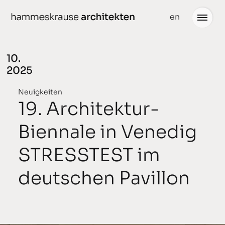
weiter
en
zum
Inhalt
10.
2025
Projekte
Neuigkeiten
Neuigkeiten
19. Architektur-
gedacht
Büro
Biennale in Venedig
geplant
Team
STRESSTEST im
gebaut
Partner
deutschen Pavillon
ausgezeichnet
Stellenangebote