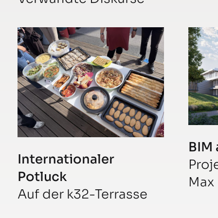
BIM 
Internationaler
Proj
Potluck
Max 
Auf der k32-Terrasse