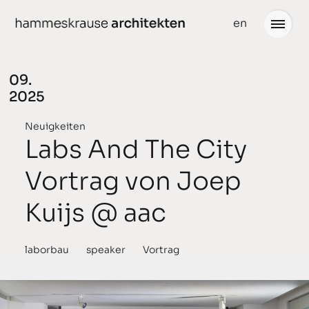
weiter
en
zum
Inhalt
09.
2025
Projekte
Neuigkeiten
Neuigkeiten
Labs And The City
gedacht
Büro
Vortrag von Joep
geplant
Team
Kuijs @ aac
gebaut
Partner
ausgezeichnet
Stellenangebote
laborbau
speaker
Vortrag