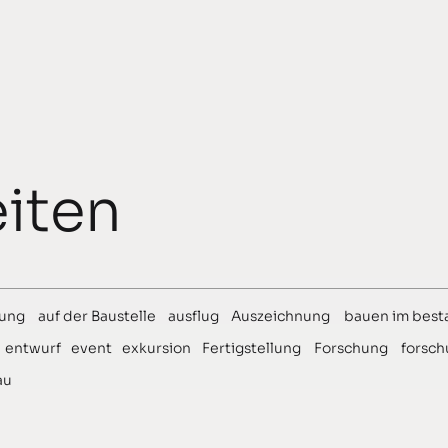
iten
ung
auf der Baustelle
ausflug
Auszeichnung
bauen im best
entwurf
event
exkursion
Fertigstellung
Forschung
forsch
au