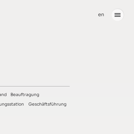
en
Neuigkeiten
Büro
Team
Partner
and
Beauftragung
Stellenangebote
ungsstation
Geschäftsführung