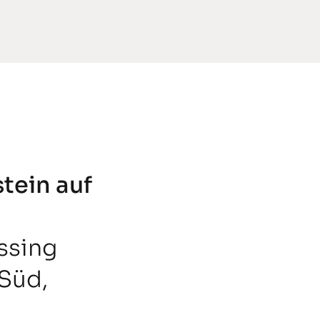
tein auf
ssing
 Süd,