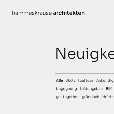
weiter
zum
Inhalt
Projekte
Neuigke
gedacht
geplant
gebaut
Alle
360 virtual tour
Ankündig
ausgezeichnet
begegnung
bildungsbau
BIM
get together
gründach
Holzb