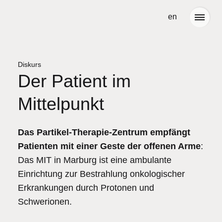
weiter
en
zum
Inhalt
Diskurs
Der Patient im
Projekte
Neuigkeiten
Mittelpunkt
gedacht
Büro
geplant
Team
Das Partikel-Therapie-Zentrum empfängt
Patienten mit einer Geste der offenen Arme
:
gebaut
Partner
Das MIT in Marburg ist eine ambulante
Einrichtung zur Bestrahlung onkologischer
ausgezeichnet
Stellenangebote
Erkrankungen durch Protonen und
Schwerionen.